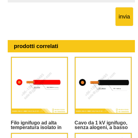
invia
prodotti correlati
Filo ignifugo ad alta
Cavo da 1 kV ignifugo,
temperatura isolato in
senza alogeni, a basso
PVC da 105 ℃
contenuto di fumi