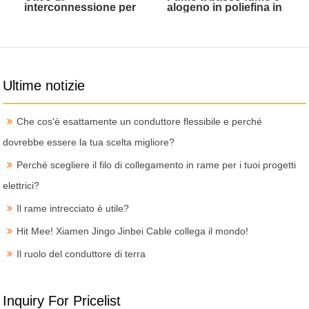
interconnessione per
alogeno in poliefina in
trasformatore box in
poliefina fili marini
stile europeo da 10 KV
isolati
Ultime notizie
Che cos'è esattamente un conduttore flessibile e perché
dovrebbe essere la tua scelta migliore?
Perché scegliere il filo di collegamento in rame per i tuoi progetti
elettrici?
Il rame intrecciato è utile?
Hit Mee! Xiamen Jingo Jinbei Cable collega il mondo!
Il ruolo del conduttore di terra
Inquiry For Pricelist