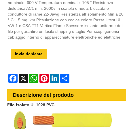
nominale: 600 V Temperatura nominale: 105 ° Resistenza
dielettrica AC1 min: 2000v In scatola o nuda, bloccata o
conduttore di rame 22-8awg Resistenza all'isolamento Min a 20
° C: 15 mq. km Picsulazione con codice colore Passa il test UL
VW-1 e CSA FT1 VerticalFlame Spessore isolante uniforme del
filo per garantire un facile stripping e taglio Per scopi generici
cablaggio interno di apparecchiature elettroniche ed elettriche
Invia richiesta
Facebook
X
WhatsApp
Pinterest
LinkedIn
Share
Descrizione del prodotto
Filo isolato UL1028 PVC